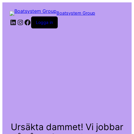
Boatsystem Group
LinkedIn
Instagram
Facebook
Logga in
Ursäkta dammet! Vi jobbar